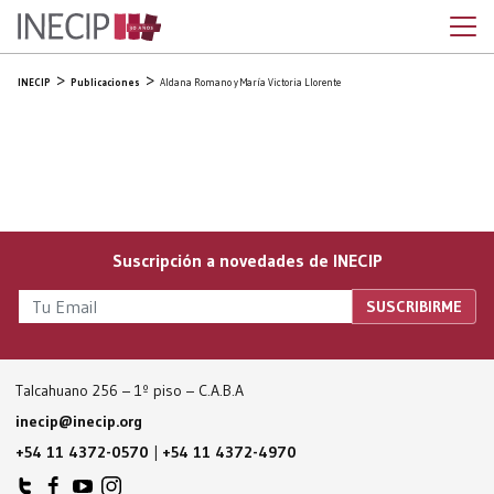
INECIP
Publicaciones
Aldana Romano y María Victoria Llorente
Suscripción a novedades de INECIP
Talcahuano 256 – 1º piso – C.A.B.A
inecip@inecip.org
+54 11 4372-0570
|
+54 11 4372-4970