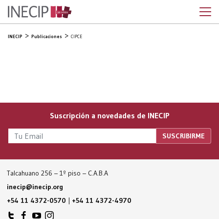
INECIP
Publicaciones
CIPCE
Suscripción a novedades de INECIP
Talcahuano 256 – 1º piso – C.A.B.A
inecip@inecip.org
+54 11 4372-0570
|
+54 11 4372-4970