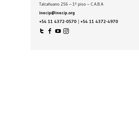
Talcahuano 256 – 1º piso – C.A.B.A
inecip@inecip.org
+54 11 4372-0570
|
+54 11 4372-4970