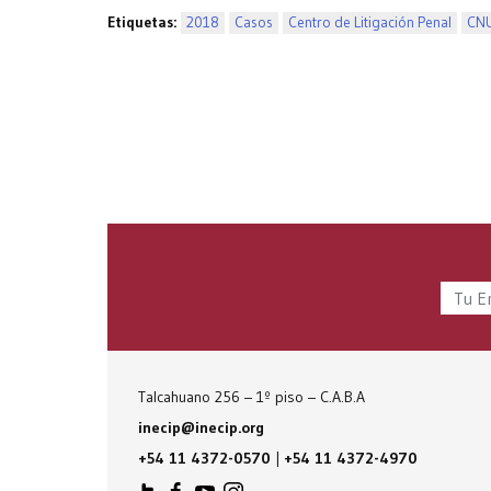
Etiquetas:
2018
Casos
Centro de Litigación Penal
CN
Talcahuano 256 – 1º piso – C.A.B.A
inecip@inecip.org
+54 11 4372-0570
|
+54 11 4372-4970