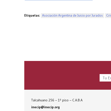
Etiquetas:
Asociación Argentina de Juicio por Jurados
Cri
Talcahuano 256 – 1º piso – C.A.B.A
inecip@inecip.org