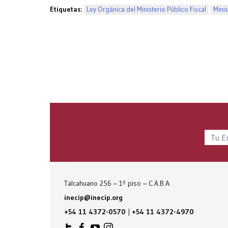
Etiquetas:
Ley Orgánica del Ministerio Público Fiscal
Minis
Talcahuano 256 – 1º piso – C.A.B.A
inecip@inecip.org
+54 11 4372-0570
|
+54 11 4372-4970