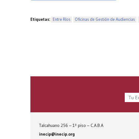
Etiquetas:
Entre Ríos
Oficinas de Gestión de Audiencias
Talcahuano 256 – 1º piso – C.A.B.A
inecip@inecip.org