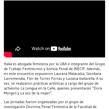
Italia es abogada feminista por la UBA e integrante del Grupo
de Trabajo Feminismos y Justicia Penal de INECIP. Además,
en este encuentro expusieron Laurana Malacalza, Giordana
Larremendia, Flor de Torres Porras y Luciana Vallarella. A su
vez, se realizaron prácticas artísticas a cargo del grupo de
activismo La Lengua en la Calle, quienes presentarán “Dora
Morgen y La voz de la mujer”.
Las jornadas fueron organizadas por el grupo de
investigación Doctrina Penal Feminista de la Facultad de