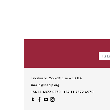
Talcahuano 256 – 1º piso – C.A.B.A
inecip@inecip.org
+54 11 4372-0570
|
+54 11 4372-4970