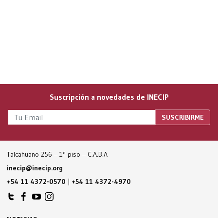
Suscripción a novedades de INECIP
Talcahuano 256 – 1º piso – C.A.B.A
inecip@inecip.org
+54 11 4372-0570
|
+54 11 4372-4970