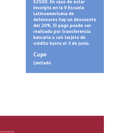
$2500. En caso de estar
inscriptx en la V Escuela
Latinoamericana de
defensores hay un descuento
del 20%. El pago puede ser
realizado por transferencia
bancaria o con tarjeta de
crédito hasta el 3 de junio.
Cupo
Limitado