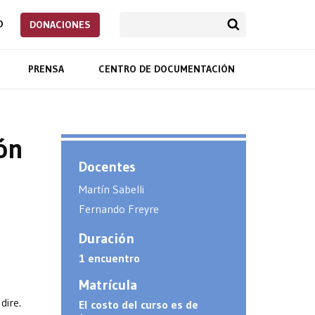
O
DONACIONES
PRENSA
CENTRO DE DOCUMENTACIÓN
ón
Docentes
Martín Sabelli
Fernando Freyre
Duración
1 encuentro
Matrícula
dire.
El costo del curso es de