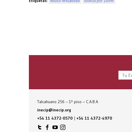
Etiquetas:
Abuso virtualidad
Justicia por Zoom
Talcahuano 256 – 1º piso – C.A.B.A
inecip@inecip.org
+54 11 4372-0570
|
+54 11 4372-4970