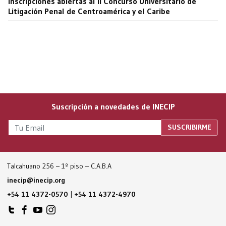
Inscripciones abiertas al II Concurso Universitario de
Litigación Penal de Centroamérica y el Caribe
Suscripción a novedades de INECIP
Talcahuano 256 – 1º piso – C.A.B.A
inecip@inecip.org
+54 11 4372-0570
|
+54 11 4372-4970