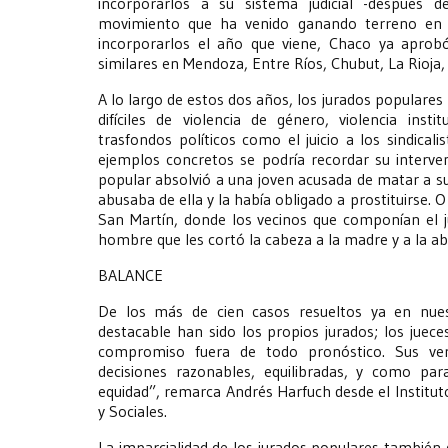
incorporarlos a su sistema judicial -después
movimiento que ha venido ganando terreno en 
incorporarlos el año que viene, Chaco ya aprobó
similares en Mendoza, Entre Ríos, Chubut, La Rioja,
A lo largo de estos dos años, los jurados populare
difíciles de violencia de género, violencia ins
trasfondos políticos como el juicio a los sindica
ejemplos concretos se podría recordar su interven
popular absolvió a una joven acusada de matar a s
abusaba de ella y la había obligado a prostituirse. 
San Martín, donde los vecinos que componían el 
hombre que les cortó la cabeza a la madre y a la abu
BALANCE
De los más de cien casos resueltos ya en nues
destacable han sido los propios jurados; los juec
compromiso fuera de todo pronóstico. Sus ve
decisiones razonables, equilibradas, y como pa
equidad”, remarca Andrés Harfuch desde el Institu
y Sociales.
La imparcialidad de los jurados populares también 