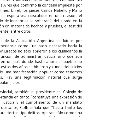
os Aires que confirmó la condena impuesta por
lmes. En él, los jueces Carlos Natiello y Mario
e espera sean discutidos en una revisión: el
io de inocencia), la soberanía del jurado en la
ión en materia de hechos y pruebas, el test del
iente, entre otros.
 de la Asociación Argentina de Juicios por
experiencia como “un paso necesario hacia la
por jurados no sólo abrieron a los ciudadanos la
unción de administrar justicia sino que son
a en un país donde hasta ahora el pueblo no
n estos dos años se hicieron ya unos cien juicios
tado una manifestación popular como tenemos
es. Hay una legitimación natural que surge
ular”, dice.
ovincial, también el presidente del Colegio de
ortancia en tanto “constituye una expresión de
e justicia y el cumplimiento de un mandato
 obstante, Colli señala que “hasta tanto los
para ciertos tipo delitos, operan sólo como una