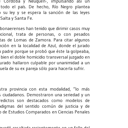
 de Córdoba y Neuquén-, impulsando así un
todo el país. De hecho, Río Negro plantea
 su ley y se espera la sanción de las leyes
 Salta y Santa Fe.
s bonaerenses han tenido que dirimir casos muy
titucional, trata de personas, o con pesados
listas de Lomas de Zamora. Para citar algunos
ción en la localidad de Azul, donde el jurado
u padre porque se probó que éste la golpeaba,
O bien el doble homicidio transversal juzgado en
jurado hallaron culpable por unanimidad a un
ela de su ex pareja sólo para hacerla sufrir.
tra provincia con esta modalidad, “lo más
es ciudadanos. Demostraron una seriedad y un
redictos son destacados como modelos de
radigmas del sentido común de justicia y de
to de Estudios Comparados en Ciencias Penales
quedó resaltada recientemente en un fallo del