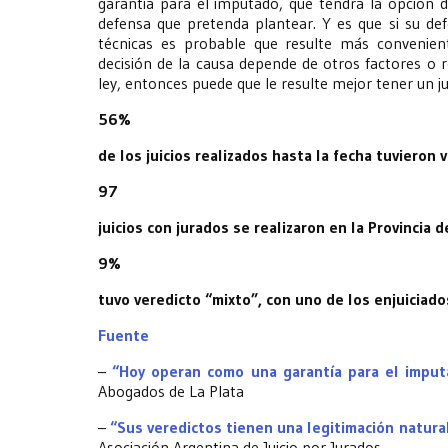
garantía para el imputado, que tendrá la opción de
defensa que pretenda plantear. Y es que si su de
técnicas es probable que resulte más convenient
decisión de la causa depende de otros factores o r
ley, entonces puede que le resulte mejor tener un j
56%
de los juicios realizados hasta la fecha tuvieron 
97
juicios con jurados se realizaron en la Provincia
9%
tuvo veredicto “mixto”, con uno de los enjuiciado
Fuente
–
“Hoy operan como una garantía para el imput
Abogados de La Plata
–
“Sus veredictos tienen una legitimación natura
Asociación Argentina de Juicio por Jurados.