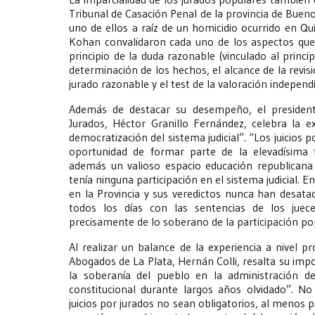
Tribunal de Casación Penal de la provincia de Buen
uno de ellos a raíz de un homicidio ocurrido en Qui
Kohan convalidaron cada uno de los aspectos que s
principio de la duda razonable (vinculado al princip
determinación de los hechos, el alcance de la revis
jurado razonable y el test de la valoración independ
Además de destacar su desempeño, el presidente
Jurados, Héctor Granillo Fernández, celebra la 
democratización del sistema judicial”. “Los juicios 
oportunidad de formar parte de la elevadísima f
además un valioso espacio educación republican
tenía ninguna participación en el sistema judicial. E
en la Provincia y sus veredictos nunca han desa
todos los días con las sentencias de los juec
precisamente de lo soberano de la participación pop
Al realizar un balance de la experiencia a nivel pr
Abogados de La Plata, Hernán Colli, resalta su imp
la soberanía del pueblo en la administración d
constitucional durante largos años olvidado”. No
juicios por jurados no sean obligatorios, al menos 