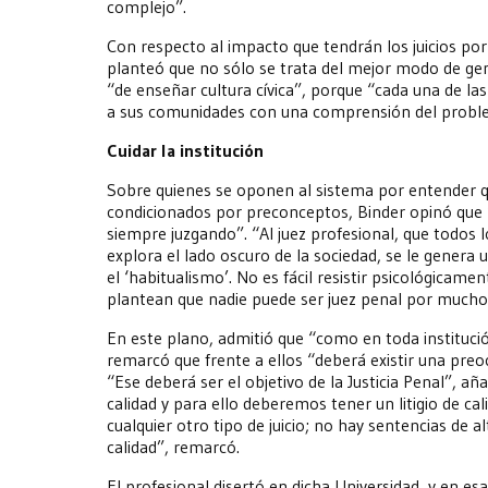
complejo”.
Con respecto al impacto que tendrán los juicios por 
planteó que no sólo se trata del mejor modo de gen
“de enseñar cultura cívica”, porque “cada una de la
a sus comunidades con una comprensión del problem
Cuidar la institución
Sobre quienes se oponen al sistema por entender q
condicionados por preconceptos, Binder opinó que 
siempre juzgando”. “Al juez profesional, que todos 
explora el lado oscuro de la sociedad, se le genera
el ‘habitualismo’. No es fácil resistir psicológicame
plantean que nadie puede ser juez penal por mucho
En este plano, admitió que “como en toda instituci
remarcó que frente a ellos “deberá existir una preoc
“Ese deberá ser el objetivo de la Justicia Penal”, añ
calidad y para ello deberemos tener un litigio de ca
cualquier otro tipo de juicio; no hay sentencias de al
calidad”, remarcó.
El profesional disertó en dicha Universidad, y en e