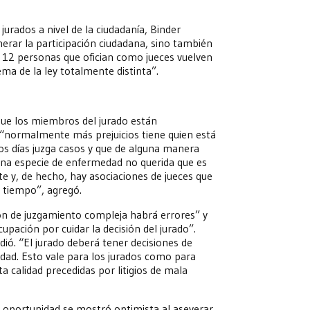
jurados a nivel de la ciudadanía, Binder
erar la participación ciudadana, sino también
s 12 personas que ofician como jueces vuelven
a de la ley totalmente distinta”.
ue los miembros del jurado están
“normalmente más prejuicios tiene quien está
los días juzga casos y que de alguna manera
 una especie de enfermedad no querida que es
nte y, de hecho, hay asociaciones de jueces que
 tiempo”, agregó.
ón de juzgamiento compleja habrá errores” y
upación por cuidar la decisión del jurado”.
adió. “El jurado deberá tener decisiones de
lidad. Esto vale para los jurados como para
ta calidad precedidas por litigios de mala
sa oportunidad se mostró optimista al aseverar