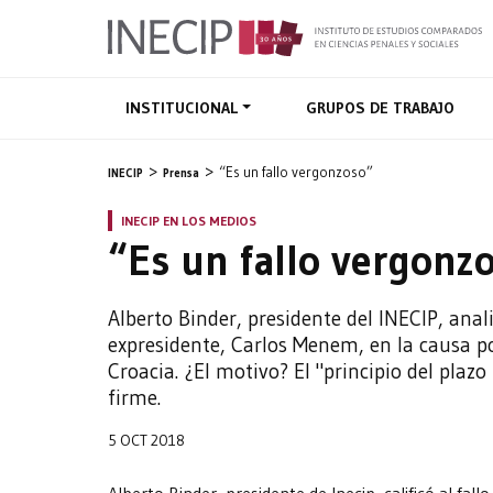
INSTITUCIONAL
GRUPOS DE TRABAJO
“Es un fallo vergonzoso”
INECIP
Prensa
INECIP EN LOS MEDIOS
“Es un fallo vergonz
Alberto Binder, presidente del INECIP, anal
expresidente, Carlos Menem, en la causa p
Croacia. ¿El motivo? El "principio del plaz
firme.
5 OCT 2018
Alberto Binder, presidente de Inecip, calificó al fa