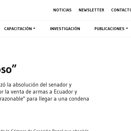
NOTICIAS
NEWSLETTER
CONTACT
CAPACITACIÓN
INVESTIGACIÓN
PUBLICACIONES
oso”
izó la absolución del senador y
or la venta de armas a Ecuador y
o razonable" para llegar a una condena
llo de la Cámara de Casación Penal que absolvío