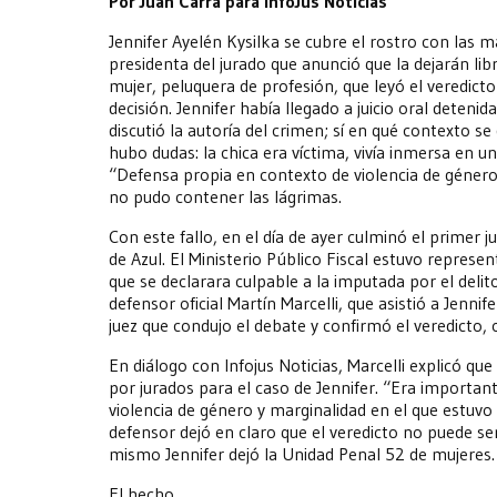
Por Juan Carrá para InfoJus Noticias
Jennifer Ayelén Kysilka se cubre el rostro con las m
presidenta del jurado que anunció que la dejarán lib
mujer, peluquera de profesión, que leyó el veredic
decisión. Jennifer había llegado a juicio oral deteni
discutió la autoría del crimen; sí en qué contexto 
hubo dudas: la chica era víctima, vivía inmersa en u
“Defensa propia en contexto de violencia de género”, 
no pudo contener las lágrimas.
Con este fallo, en el día de ayer culminó el primer j
de Azul. El Ministerio Público Fiscal estuvo represe
que se declarara culpable a la imputada por el delit
defensor oficial Martín Marcelli, que asistió a Jennif
juez que condujo el debate y confirmó el veredicto, 
En diálogo con Infojus Noticias, Marcelli explicó que 
por jurados para el caso de Jennifer. “Era important
violencia de género y marginalidad en el que estuvo
defensor dejó en claro que el veredicto no puede ser
mismo Jennifer dejó la Unidad Penal 52 de mujeres.
El hecho