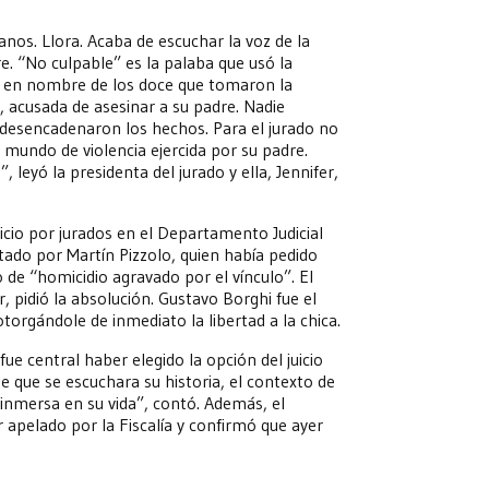
anos. Llora. Acaba de escuchar la voz de la
re. “No culpable” es la palaba que usó la
to en nombre de los doce que tomaron la
da, acusada de asesinar a su padre. Nadie
se desencadenaron los hechos. Para el jurado no
n mundo de violencia ejercida por su padre.
leyó la presidenta del jurado y ella, Jennifer,
uicio por jurados en el Departamento Judicial
ntado por Martín Pizzolo, quien había pedido
o de “homicidio agravado por el vínculo”. El
er, pidió la absolución. Gustavo Borghi fue el
otorgándole de inmediato la libertad a la chica.
fue central haber elegido la opción del juicio
e que se escuchara su historia, el contexto de
 inmersa en su vida”, contó. Además, el
 apelado por la Fiscalía y confirmó que ayer