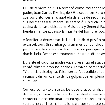
El 1 de febrero de 2014 arrancó como casi todos los
padre, Juan Carlos Kysilka, de 39, discutieron. Pero 
cuerpo. Entonces ella, agotada de años de recibir 
sus hermanas y su madre, se defendió. Un cuchillo 
cocina de la casa ubicada en Guisasola y General Paz
herida en el tórax causó la muerte del hombre, poc
A Jennifer la detuvieron, la Justicia le dictó prisión
excarcelación. Sin embargo, a un mes del beneficio,
problemas, la visitó y eso fue suficiente para que l
domiciliaria. Desde ese momento, hasta el día de a
Durante el juicio, su madre –que presenció el ataq
contó cómo fueron los hechos. También compartió el
“Violencia psicológica, física, sexual”, describió e
vecinos y dieron cuenta de los golpes que, en plena 
su mujer.
Con ese contexto en vista, los doce jurados analiza
deliberar, volvieron a la sala. La presidenta lleva
contenía la decisión final. Los integrantes del jurad
secretario del Tribunal el fallo, para que se lo acerca