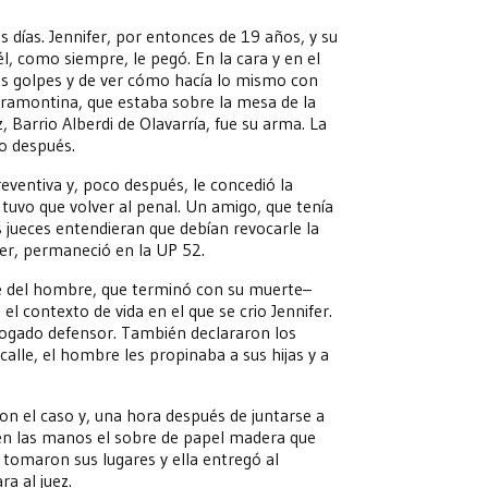
 días. Jennifer, por entonces de 19 años, y su
él, como siempre, le pegó. En la cara y en el
sus golpes y de ver cómo hacía lo mismo con
tramontina, que estaba sobre la mesa de la
, Barrio Alberdi de Olavarría, fue su arma. La
o después.
 preventiva y, poco después, le concedió la
 tuvo que volver al penal. Un amigo, que tenía
os jueces entendieran que debían revocarle la
yer, permaneció en la UP 52.
ue del hombre, que terminó con su muerte–
 contexto de vida en el que se crio Jennifer.
l abogado defensor. También declararon los
calle, el hombre les propinaba a sus hijas y a
ron el caso y, una hora después de juntarse a
ba en las manos el sobre de papel madera que
o tomaron sus lugares y ella entregó al
ra al juez.