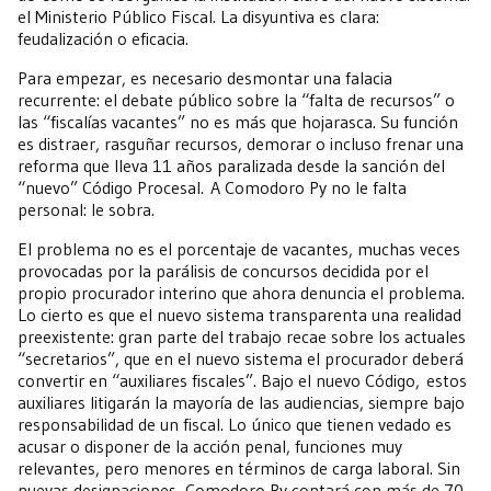
el Ministerio Público Fiscal. La disyuntiva es clara:
feudalización o eficacia.
Para empezar, es necesario desmontar una falacia
recurrente: el debate público sobre la “falta de recursos” o
las “fiscalías vacantes” no es más que hojarasca. Su función
es distraer, rasguñar recursos, demorar o incluso frenar una
reforma que lleva 11 años paralizada desde la sanción del
“nuevo” Código Procesal. A Comodoro Py no le falta
personal: le sobra.
El problema no es el porcentaje de vacantes, muchas veces
provocadas por la parálisis de concursos decidida por el
propio procurador interino que ahora denuncia el problema.
Lo cierto es que el nuevo sistema transparenta una realidad
preexistente: gran parte del trabajo recae sobre los actuales
“secretarios”, que en el nuevo sistema el procurador deberá
convertir en “auxiliares fiscales”. Bajo el nuevo Código, estos
auxiliares litigarán la mayoría de las audiencias, siempre bajo
responsabilidad de un fiscal. Lo único que tienen vedado es
acusar o disponer de la acción penal, funciones muy
relevantes, pero menores en términos de carga laboral. Sin
nuevas designaciones, Comodoro Py contará con más de 70