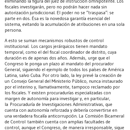
eliminando la figura del juez de instrucción omnipotente. Los
fiscales investigarán, pero no podrán hacer nada sin
autorización jurisdiccional. El poder no se “traspasa”: se
parte en dos. Ésa es la novedosa garantía esencial del
sistema, evitando la acumulación de atribuciones en una sola
persona.
A esto se suman mecanismos robustos de control
institucional. Los cargos jerárquicos tienen mandato
temporal, como el del fiscal coordinador de distrito, cuya
duración es de apenas dos años. Además, urge que el
Congreso le ponga un plazo al mandato del procurador
General, siguiendo el ejemplo de todos los países de América
Latina, salvo Cuba. Por otro lado, la ley prevé la creación de
un Consejo General del Ministerio Público, nunca instaurado
por el interino y, llamativamente, tampoco reclamado por
los fiscales. Y existen procuradurías especializadas con
margen de autonomía para investigar y, en particular,
la Procuraduría de Investigaciones Administrativas, que
cuenta con autonomía reforzada y debería convertirse en
una verdadera fiscalía anticorrupción. La Comisión Bicameral
de Control también cuenta con amplias facultades de
control, aunque el Congreso, de manera irresponsable, sigue