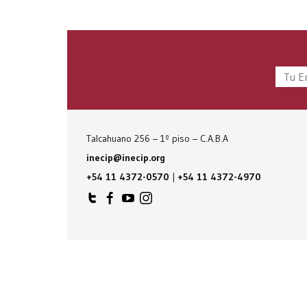
Talcahuano 256 – 1º piso – C.A.B.A
inecip@inecip.org
+54 11 4372-0570
|
+54 11 4372-4970