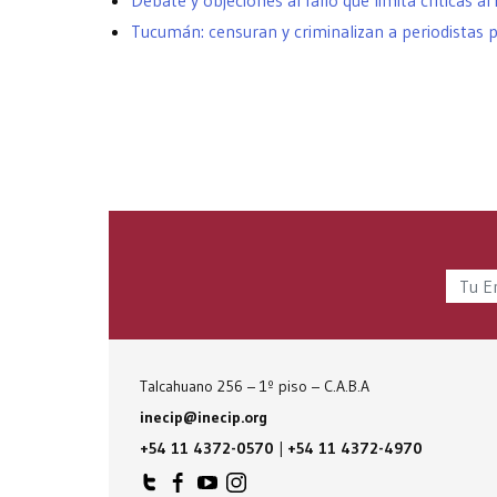
Debate y objeciones al fallo que limita críticas al
Tucumán: censuran y criminalizan a periodistas por
Talcahuano 256 – 1º piso – C.A.B.A
inecip@inecip.org
+54 11 4372-0570
|
+54 11 4372-4970