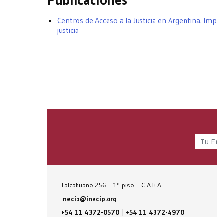
Publicaciones
Centros de Acceso a la Justicia en Argentina. Im
justicia
Talcahuano 256 – 1º piso – C.A.B.A
inecip@inecip.org
+54 11 4372-0570
|
+54 11 4372-4970