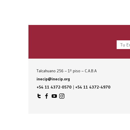
Talcahuano 256 – 1º piso – C.A.B.A
inecip@inecip.org
+54 11 4372-0570
|
+54 11 4372-4970