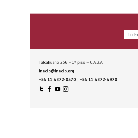
Talcahuano 256 – 1º piso – C.A.B.A
inecip@inecip.org
+54 11 4372-0570
|
+54 11 4372-4970