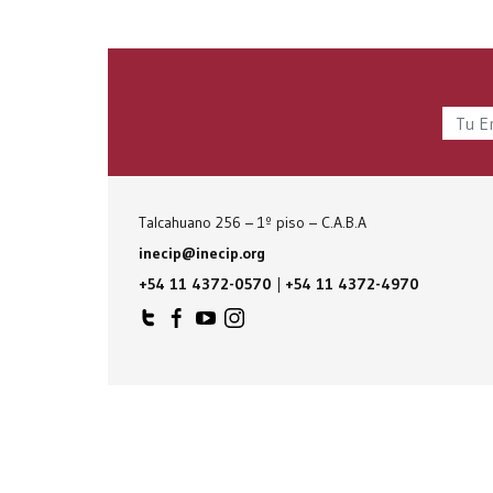
Talcahuano 256 – 1º piso – C.A.B.A
inecip@inecip.org
+54 11 4372-0570
|
+54 11 4372-4970