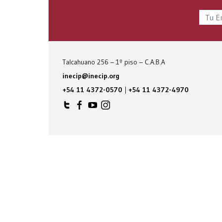
Talcahuano 256 – 1º piso – C.A.B.A
inecip@inecip.org
+54 11 4372-0570
|
+54 11 4372-4970