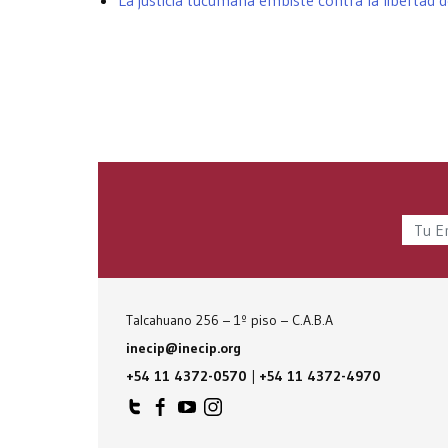
La justicia tucumana embiste contra la libertad 
Talcahuano 256 – 1º piso – C.A.B.A
inecip@inecip.org
+54 11 4372-0570
|
+54 11 4372-4970