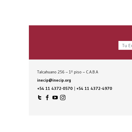
Talcahuano 256 – 1º piso – C.A.B.A
inecip@inecip.org
+54 11 4372-0570
|
+54 11 4372-4970