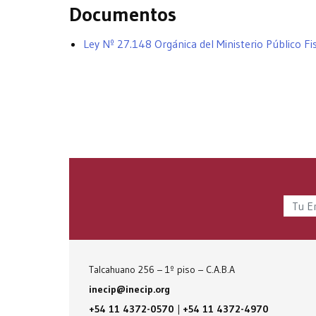
Documentos
Ley Nº 27.148 Orgánica del Ministerio Público Fi
Talcahuano 256 – 1º piso – C.A.B.A
inecip@inecip.org
+54 11 4372-0570
|
+54 11 4372-4970