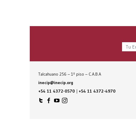
Talcahuano 256 – 1º piso – C.A.B.A
inecip@inecip.org
+54 11 4372-0570
|
+54 11 4372-4970