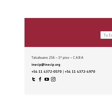
Talcahuano 256 – 1º piso – C.A.B.A
inecip@inecip.org
+54 11 4372-0570
|
+54 11 4372-4970