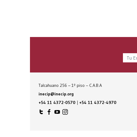
Talcahuano 256 – 1º piso – C.A.B.A
inecip@inecip.org
+54 11 4372-0570
|
+54 11 4372-4970