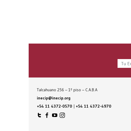
Talcahuano 256 – 1º piso – C.A.B.A
inecip@inecip.org
+54 11 4372-0570
|
+54 11 4372-4970