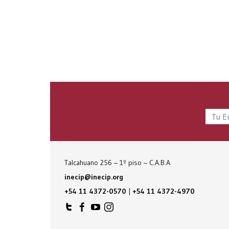
Talcahuano 256 – 1º piso – C.A.B.A
inecip@inecip.org
+54 11 4372-0570
|
+54 11 4372-4970