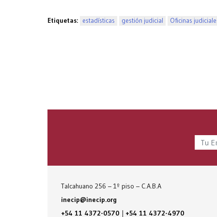
Etiquetas:
estadísticas
gestión judicial
Oficinas judiciale
Talcahuano 256 – 1º piso – C.A.B.A
inecip@inecip.org
+54 11 4372-0570
|
+54 11 4372-4970