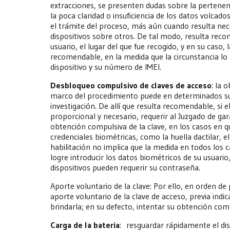
extracciones, se presenten dudas sobre la pertenenc
la poca claridad o insuficiencia de los datos volcado
el trámite del proceso, más aún cuando resulta neces
dispositivos sobre otros. De tal modo, resulta reco
usuario, el lugar del que fue recogido, y en su caso
recomendable, en la medida que la circunstancia lo 
dispositivo y su número de IMEI.
Desbloqueo compulsivo de claves de acceso
: la 
marco del procedimiento puede en determinados supue
investigación. De allí que resulta recomendable, si 
proporcional y necesario, requerir al Juzgado de gara
obtención compulsiva de la clave, en los casos en q
credenciales biométricas, como la huella dactilar, el
habilitación no implica que la medida en todos los 
logre introducir los datos biométricos de su usuari
dispositivos pueden requerir su contraseña.
Aporte voluntario de la clave: Por ello, en orden d
aporte voluntario de la clave de acceso, previa indi
brindarla; en su defecto, intentar su obtención com
Carga de la bateria
: resguardar rápidamente el disp