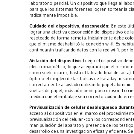
laboratorio pericial. Un dispositivo que llega al l
para que los sistemas forenses logren sortear la cl
radicalmente imposible.
Cuidado del dispositivo, desconexión
: En este úl
lograr una efectiva desconexión del dispositivo de l
reseteado de forma remota. Inicialmente debe coloc
que el mismo deshabilitó la conexión wi-fi. Es habi
continuarán traficando datos con la red wi-fi, por lo 
Aislación del dispositivo
: Luego el dispositivo deb
electromagnético, lo que asegurará que el mismo no
como suele ocurrir, hasta el labrado final del acta).
óptimo el empleo de las bolsas de Faraday -insumo e
correctamente al aislado utilizando papel aluminio
vueltas de papel, más aún tiene poco grosor. Lo cier
medida que el embalaje sea correcto cuidando en esp
Previsualización de celular desbloqueado durante 
acceso al dispositivos en el marco del procedimient
previsualización del celular -con los correspondient
manipulación del aparato y presencia de los testigo
desarrollo de una investigación eficaz y eficiente.