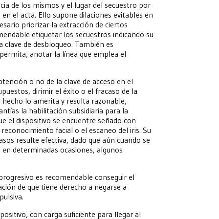
ia de los mismos y el lugar del secuestro por
s en el acta. Ello supone dilaciones evitables en
ario priorizar la extracción de ciertos
mendable etiquetar los secuestros indicando su
, la clave de desbloqueo. También es
permita, anotar la línea que emplea el
obtención o no de la clave de acceso en el
stos, dirimir el éxito o el fracaso de la
el hecho lo amerita y resulta razonable,
ntías la habilitación subsidiaria para la
ue el dispositivo se encuentre señado con
 reconocimiento facial o el escaneo del iris. Su
casos resulte efectiva, dado que aún cuando se
o, en determinadas ocasiones, algunos
e progresivo es recomendable conseguir el
cación de que tiene derecho a negarse a
pulsiva.
ositivo, con carga suficiente para llegar al