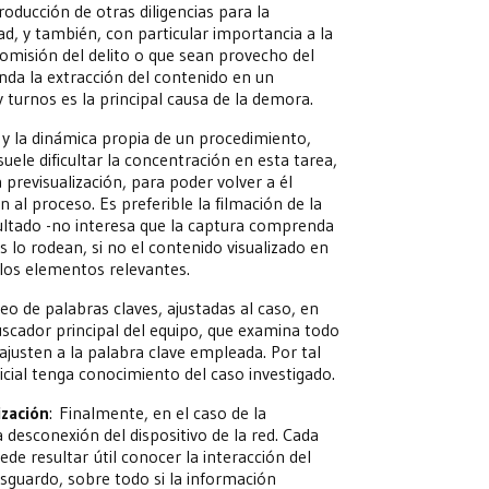
oducción de otras diligencias para la
dad, y también, con particular importancia a la
 comisión del delito o que sean provecho del
da la extracción del contenido en un
y turnos es la principal causa de la demora.
s y la dinámica propia de un procedimiento,
uele dificultar la concentración en esta tarea,
 previsualización, para poder volver a él
 al proceso. Es preferible la filmación de la
cultado -no interesa que la captura comprenda
s lo rodean, si no el contenido visualizado en
 los elementos relevantes.
pleo de palabras claves, ajustadas al caso, en
uscador principal del equipo, que examina todo
ajusten a la palabra clave empleada. Por tal
olicial tenga conocimiento del caso investigado.
ización
: Finalmente, en el caso de la
la desconexión del dispositivo de la red. Cada
de resultar útil conocer la interacción del
sguardo, sobre todo si la información