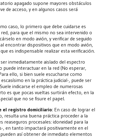
aboratorio apagado supone mayores obstáculos
ave de acceso, y en algunos casos será
timo caso, lo primero que debe cuidarse es
a red, para que el mismo no sea intervenido o
árselo en modo avión, y verificar de seguido
tual encontrar dispositivos que en modo avión,
que es indispensable realizar esta verificación.
e ser inmediatamente aislado del espectro
 puede interactuar en la red (No esperar,
 Para ello, si bien suele escucharse como
scasísimo en la práctica judicial-, puede ser
. Suele indicarse el empleo de numerosas
to es que pocas vueltas surtirán efecto, en la
ecial que no se fisure el papel.
el registro domiciliario
: En caso de lograr el
o, resulta una buena práctica proceder a la
es reaseguros procesales: idoneidad para la
s-, en tanto impactará positivamente en el
 Se pueden así obtener de inmediato elementos