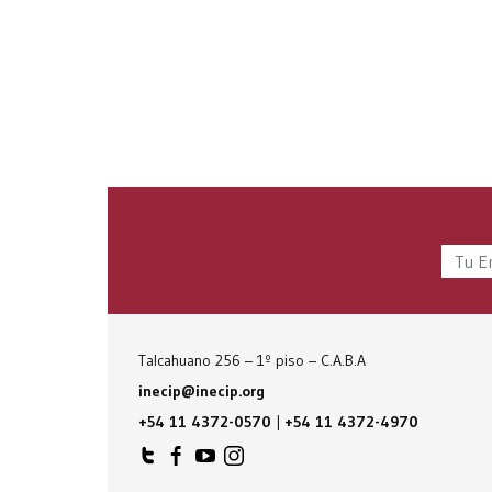
Talcahuano 256 – 1º piso – C.A.B.A
inecip@inecip.org
+54 11 4372-0570
|
+54 11 4372-4970