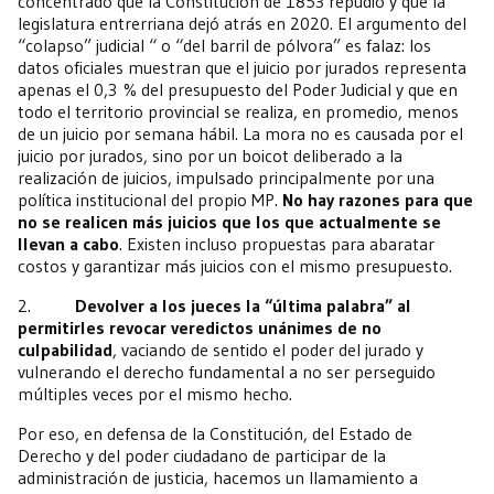
concentrado que la Constitución de 1853 repudió y que la
legislatura entrerriana dejó atrás en 2020. El argumento del
“colapso” judicial “ o “del barril de pólvora” es falaz: los
datos oficiales muestran que el juicio por jurados representa
apenas el 0,3 % del presupuesto del Poder Judicial y que en
todo el territorio provincial se realiza, en promedio, menos
de un juicio por semana hábil. La mora no es causada por el
juicio por jurados, sino por un boicot deliberado a la
realización de juicios, impulsado principalmente por una
política institucional del propio MP.
No hay razones para que
no se realicen más juicios que los que actualmente se
llevan a cabo
. Existen incluso propuestas para abaratar
costos y garantizar más juicios con el mismo presupuesto.
2.
Devolver a los jueces la “última palabra” al
permitirles revocar veredictos unánimes de no
culpabilidad
, vaciando de sentido el poder del jurado y
vulnerando el derecho fundamental a no ser perseguido
múltiples veces por el mismo hecho.
Por eso, en defensa de la Constitución, del Estado de
Derecho y del poder ciudadano de participar de la
administración de justicia, hacemos un llamamiento a