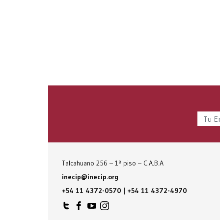
Talcahuano 256 – 1º piso – C.A.B.A
inecip@inecip.org
+54 11 4372-0570
|
+54 11 4372-4970