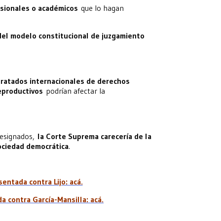
esionales o académicos
que lo hagan
del modelo constitucional de juzgamiento
 tratados internacionales de derechos
reproductivos
podrían afectar la
designados,
la Corte Suprema carecería de la
sociedad democrática
.
entada contra Lijo: acá.
a contra García-Mansilla: acá.