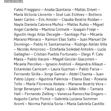
Adhesiones
Fabio Freggiaro – Analia Quintana – Matías Drivet –
María Victoria Llorente – José Luis Estévez – Bottero
Javier Carlos – Eric Amsler – Claudia Beatriz Roldan –
Nayla Daniela Cabrera Muñoz – Matías Rubio – Miguel
Angel Cardella – Martina Cirimele – Joaquín Freije –
Agustín Hugo Arias Deceglie – Santiago Paz – Micaela
Marano Mónaco – Ramon Elias Salto – Juan Manuel De
Domingo – Pablo H. Santamarina – Rodrigo Adrián Villa
– Nicolás Amoroso – Estefanía Soledad Antolini – Lucía
Gallagher – Cristian Puebla Fortunato – Diego P. Calo
Maiza – Pablo Vacani – Magalí Gessler Giacomini –
Micaela Pierolivo – Ignacio Andrioli – Alejandra Alliaud –
Estanislao Carricart – Laura Guzman – Pablo Farsa –
Fernando Sicilia – Jorge Gamal – Abdel Chamia – Juan
Pablo López – Agustina Palencia – Eliana Diaz – Roxana
Tello – María Florencia Abdala – Mariana Beatriz Vera –
Jorge Benesperi – Paula Lagos – Julián Alfie – Tamara
Hall – Fernando Zvilling – Vanessa Ranocchia Ongaro –
Augusto Carlos Ponce – Gabriela Luciana Sommer
Aromí – Norma Patricia Soria – Maria Gabriela Castillo