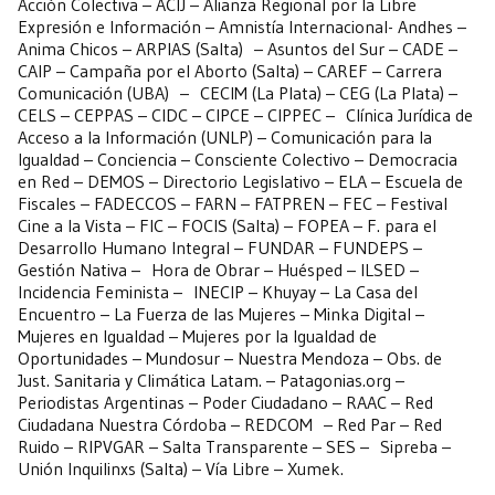
Acción Colectiva – ACIJ – Alianza Regional por la Libre
Expresión e Información – Amnistía Internacional- Andhes –
Anima Chicos – ARPIAS (Salta) – Asuntos del Sur – CADE –
CAIP – Campaña por el Aborto (Salta) – CAREF – Carrera
Comunicación (UBA) – CECIM (La Plata) – CEG (La Plata) –
CELS – CEPPAS – CIDC – CIPCE – CIPPEC – Clínica Jurídica de
Acceso a la Información (UNLP) – Comunicación para la
Igualdad – Conciencia – Consciente Colectivo – Democracia
en Red – DEMOS – Directorio Legislativo – ELA – Escuela de
Fiscales – FADECCOS – FARN – FATPREN – FEC – Festival
Cine a la Vista – FIC – FOCIS (Salta) – FOPEA – F. para el
Desarrollo Humano Integral – FUNDAR – FUNDEPS –
Gestión Nativa – Hora de Obrar – Huésped – ILSED –
Incidencia Feminista – INECIP – Khuyay – La Casa del
Encuentro – La Fuerza de las Mujeres – Minka Digital –
Mujeres en Igualdad – Mujeres por la Igualdad de
Oportunidades – Mundosur – Nuestra Mendoza – Obs. de
Just. Sanitaria y Climática Latam. – Patagonias.org –
Periodistas Argentinas – Poder Ciudadano – RAAC – Red
Ciudadana Nuestra Córdoba – REDCOM – Red Par – Red
Ruido – RIPVGAR – Salta Transparente – SES – Sipreba –
Unión Inquilinxs (Salta) – Vía Libre – Xumek.