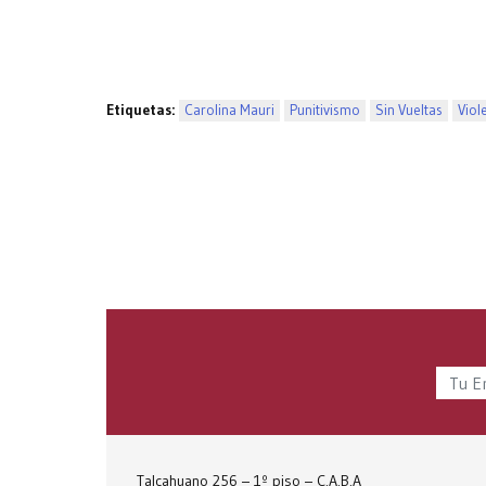
Etiquetas:
Carolina Mauri
Punitivismo
Sin Vueltas
Viol
Talcahuano 256 – 1º piso – C.A.B.A