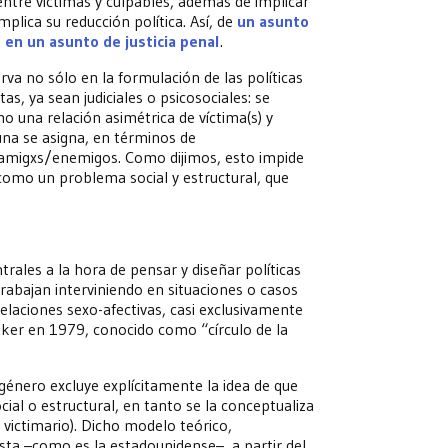
entre víctimas y culpables, además de implicar
plica su reducción política. Así, de
un asunto
e en un asunto de justicia penal
.
rva no sólo en la formulación de las políticas
s, ya sean judiciales o psicosociales: se
mo una relación asimétrica de víctima(s) y
 una se asigna, en términos de
 amigxs/enemigos. Como dijimos, esto impide
 como un problema social y estructural, que
rales a la hora de pensar y diseñar políticas
trabajan interviniendo en situaciones o casos
elaciones sexo-afectivas, casi exclusivamente
lker en 1979, conocido como “círculo de la
 género excluye explícitamente la idea de que
ial o estructural, en tanto se la conceptualiza
victimario). Dicho modelo teórico,
ista –como es la estadounidense–, a partir del