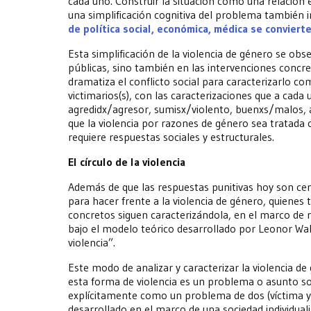
cada uno. Construir la situación como una relación 
una simplificación cognitiva del problema también im
de política social, económica, médica se conviert
Esta simplificación de la violencia de género se obse
públicas, sino también en las intervenciones concreta
dramatiza el conflicto social para caracterizarlo co
victimarios(s), con las caracterizaciones que a cada
agredidx/agresor, sumisx/violento, buenxs/malos,
que la violencia por razones de género sea tratada
requiere respuestas sociales y estructurales.
El círculo de la violencia
Además de que las respuestas punitivas hoy son cent
para hacer frente a la violencia de género, quienes 
concretos siguen caracterizándola, en el marco de r
bajo el modelo teórico desarrollado por Leonor Wa
violencia”.
Este modo de analizar y caracterizar la violencia de
esta forma de violencia es un problema o asunto soc
explícitamente como un problema de dos (víctima y 
desarrollado en el marco de una sociedad individual