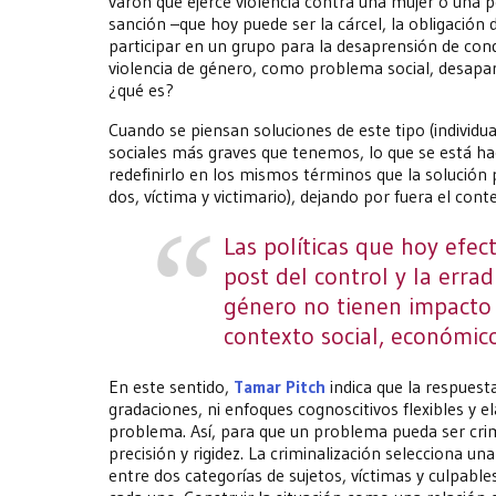
varón que ejerce violencia contra una mujer o una p
sanción –que hoy puede ser la cárcel, la obligación 
participar en un grupo para la desaprensión de condu
violencia de género, como problema social, desapa
¿qué es?
Cuando se piensan soluciones de este tipo (individu
sociales más graves que tenemos, lo que se está ha
redefinirlo en los mismos términos que la solución
dos, víctima y victimario), dejando por fuera el contex
Las políticas que hoy efe
post del control y la errad
género no tienen impacto 
contexto social, económico,
En este sentido,
Tamar Pitch
indica que la respuesta
gradaciones, ni enfoques cognoscitivos flexibles y el
problema. Así, para que un problema pueda ser cri
precisión y rigidez. La criminalización selecciona u
entre dos categorías de sujetos, víctimas y culpables,