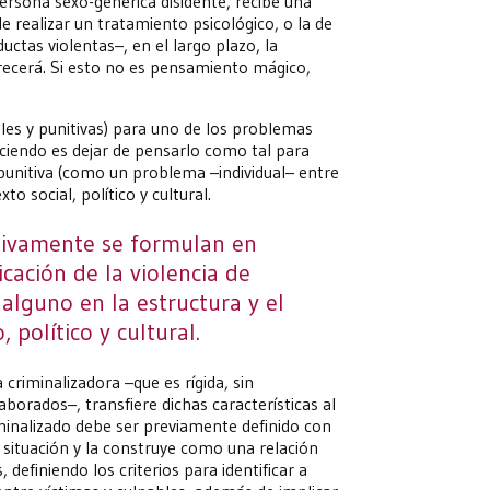
ersona sexo-genérica disidente, recibe una
de realizar un tratamiento psicológico, o la de
ctas violentas–, en el largo plazo, la
recerá. Si esto no es pensamiento mágico,
ales y punitivas) para uno de los problemas
ciendo es dejar de pensarlo como tal para
 punitiva (como un problema –individual– entre
to social, político y cultural.
ctivamente se formulan en
icación de la violencia de
alguno en la estructura y el
 político y cultural.
 criminalizadora –que es rígida, sin
aborados–, transfiere dichas características al
minalizado debe ser previamente definido con
na situación y la construye como una relación
 definiendo los criterios para identificar a