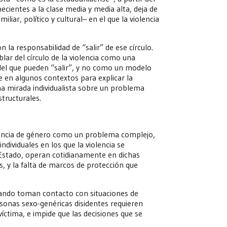
necientes a la clase media y media alta, deja de
iar, político y cultural– en el que la violencia
la responsabilidad de “salir” de ese círculo.
ar del círculo de la violencia como una
 del que pueden “salir”, y no como un modelo
rse en algunos contextos para explicar la
una mirada individualista sobre un problema
structurales.
lencia de género como un problema complejo,
individuales en los que la violencia se
l Estado, operan cotidianamente en dichas
os, y la falta de marcos de protección que
uando toman contacto con situaciones de
rsonas sexo-genéricas disidentes requieren
víctima, e impide que las decisiones que se