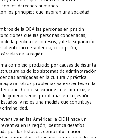
s con los derechos humanos
on los principios que inspiran una sociedad
mbros de la OEA las personas en prisión
condiciones que las personas condenadas;
 de la pérdida de ingresos, y de la separación
s al entorno de violencia, corrupción,
cárceles de la región.
lema complejo producido por causas de distinta
 estructurales de los sistemas de administración
ndencias arraigadas en la cultura y práctica
e a agravar otros problemas ya existentes en la
itenciario. Como se expone en el informe, el
s de generar serios problemas en la gestión
 Estados, y no es una medida que contribuya
y criminalidad.
reventiva en las Américas la CIDH hace un
preventiva en la región; identifica desafíos
tada por los Estados, como información
 los principales estándares internacionales en