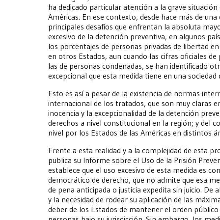
ha dedicado particular atención a la grave situación
Américas. En ese contexto, desde hace más de una 
principales desafíos que enfrentan la absoluta mayor
excesivo de la detención preventiva, en algunos pa
los porcentajes de personas privadas de libertad en
en otros Estados, aun cuando las cifras oficiales de
las de personas condenadas, se han identificado otra
excepcional que esta medida tiene en una sociedad 
Esto es así a pesar de la existencia de normas inter
internacional de los tratados, que son muy claras e
inocencia y la excepcionalidad de la detención prev
derechos a nivel constitucional en la región; y del
nivel por los Estados de las Américas en distintos á
Frente a esta realidad y a la complejidad de esta p
publica su Informe sobre el Uso de la Prisión Preve
establece que el uso excesivo de esta medida es con
democrático de derecho, que no admite que esa med
de pena anticipada o justicia expedita sin juicio. De
y la necesidad de rodear su aplicación de las máxima
deber de los Estados de mantener el orden público y 
personas bajo su jurisdicción. Sin embargo, los med