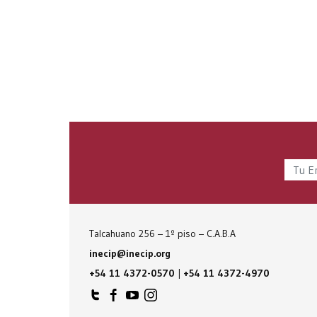
Talcahuano 256 – 1º piso – C.A.B.A
inecip@inecip.org
+54 11 4372-0570
|
+54 11 4372-4970