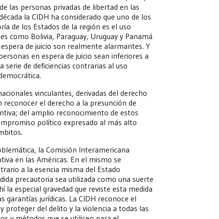
 de las personas privadas de libertad en las
década la CIDH ha considerado que uno de los
ía de los Estados de la región es el uso
íses como Bolivia, Paraguay, Uruguay y Panamá
 espera de juicio son realmente alarmantes. Y
 personas en espera de juicio sean inferiores a
 serie de deficiencias contrarias al uso
democrática.
nacionales vinculantes, derivadas del derecho
n reconocer el derecho a la presunción de
entiva; del amplio reconocimiento de estos
 compromiso político expresado al más alto
mbitos.
roblemática, la Comisión Interamericana
ntiva en las Américas. En el mismo se
trario a la esencia misma del Estado
ida precautoria sea utilizada como una suerte
 ahí la especial gravedad que reviste esta medida
s garantías jurídicas. La CIDH reconoce el
proteger del delito y la violencia a todas las
ios y métodos que se utilicen para el