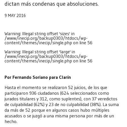
dictan más condenas que absoluciones.
9 MAY 2016
Warning
: Illegal string offset 'sizes' in
/www/inecip.org/backup0303/htdocs/wp-
content/themes/inecip/single.php
on line
56
Warning
: Illegal string offset 'large' in
/www/inecip.org/backup0303/htdocs/wp-
content/themes/inecip/single.php
on line
56
Por Fernando Soriano para Clarín
Hasta el momento se realizaron 52 juicios, de los que
participaron 936 ciudadanos (624 seleccionados como
jurados titulares y 312, como suplentes), con 37 veredictos
de culpabilidad (62%) y 23 de no culpabilidad (38%). La suma
da más de 52 porque en algunos casos hubo múltiples
acusados o se juzgó a una misma persona por más de un
hecho.