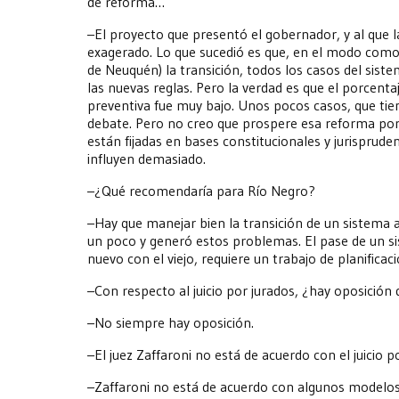
de reforma…
–El proyecto que presentó el gobernador, y al que l
exagerado. Lo que sucedió es que, en el modo como h
de Neuquén) la transición, todos los casos del sist
las nuevas reglas. Pero la verdad es que el porcentaj
preventiva fue muy bajo. Unos pocos casos, que ti
debate. Pero no creo que prospere esa reforma por
están fijadas en bases constitucionales y jurisprud
influyen demasiado.
–¿Qué recomendaría para Río Negro?
–Hay que manejar bien la transición de un sistema 
un poco y generó estos problemas. El pase de un s
nuevo con el viejo, requiere un trabajo de planificac
–Con respecto al juicio por jurados, ¿hay oposición
–No siempre hay oposición.
–El juez Zaffaroni no está de acuerdo con el juicio p
–Zaffaroni no está de acuerdo con algunos modelos d