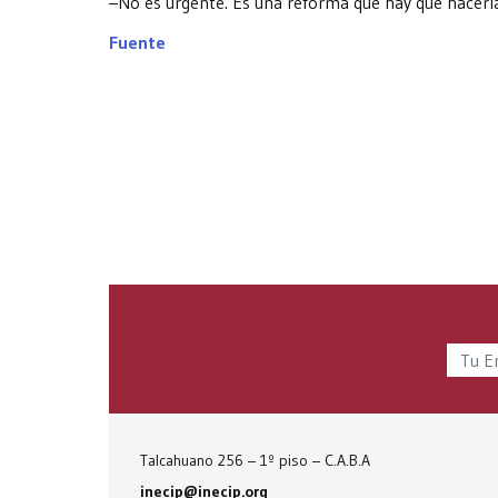
–No es urgente. Es una reforma que hay que hacerla
Fuente
Talcahuano 256 – 1º piso – C.A.B.A
inecip@inecip.org