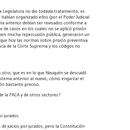
a Legislatura no dio todavía tratamiento, es
abían organizado ellos (por el Poder Judicial
ema anterior debían ser revisados conforme a
e de casos en los cuales no se aplicó prisión
enen mucha repercusión pública, generaron un
que hoy las normas sobre prisión preventiva
encia de la Corte Suprema y los códigos no
a otro, que es en lo que Neuquén se descuidó
istema anterior al nuevo, cómo engarzar el
ión bastante preciso.
 de la FACA y de otros sectores?
or jurados.
e juicios por jurados, pero la Constitución