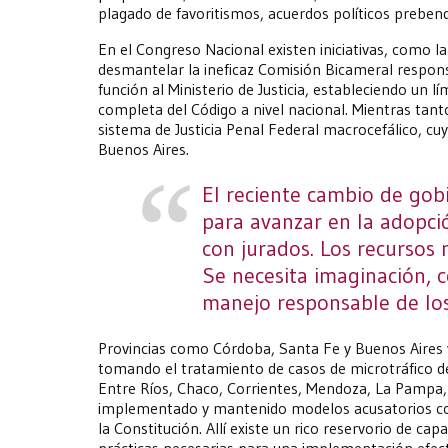
plagado de favoritismos, acuerdos políticos prebend
En el Congreso Nacional existen iniciativas, como l
desmantelar la ineficaz Comisión Bicameral respons
función al Ministerio de Justicia, estableciendo un 
completa del Código a nivel nacional. Mientras tant
sistema de Justicia Penal Federal macrocefálico, cuy
Buenos Aires.
El reciente cambio de gob
para avanzar en la adopci
con jurados. Los recursos 
Se necesita imaginación, 
manejo responsable de los
Provincias como Córdoba, Santa Fe y Buenos Aires 
tomando el tratamiento de casos de microtráfico d
Entre Ríos, Chaco, Corrientes, Mendoza, La Pampa,
implementado y mantenido modelos acusatorios c
la Constitución. Allí existe un rico reservorio de ca
prácticas necesarias para una implementación efect