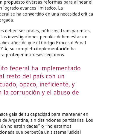
an propuesto diversas reformas para alinear el
an logrado avances limitados. La
eral se ha convertido en una necesidad crítica
ergada.
les deben ser orales, públicos, transparentes,
e las investigaciones penales deben estar en
diez años de que el Código Procesal Penal
 2014, su completa implementación ha
 proteger intereses ilegítimos.
rito federal ha implementado
l resto del país con un
icuado, opaco, ineficiente, y
 la corrupción y el abuso de
hace gala de su capacidad para mantener en
de Argentina, sin distinciones partidarias. Los
 aún no están dadas” o “no estamos
ionada que perpetúa un sistema judicial