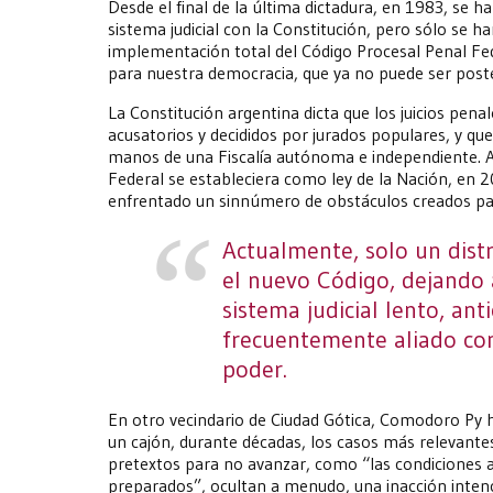
Desde el final de la última dictadura, en 1983, se h
sistema judicial con la Constitución, pero sólo se h
implementación total del Código Procesal Penal Fed
para nuestra democracia, que ya no puede ser post
La Constitución argentina dicta que los juicios pena
acusatorios y decididos por jurados populares, y qu
manos de una Fiscalía autónoma e independiente. A 
Federal se estableciera como ley de la Nación, en
enfrentado un sinnúmero de obstáculos creados para
Actualmente, solo un dist
el nuevo Código, dejando a
sistema judicial lento, ant
frecuentemente aliado con
poder.
En otro vecindario de Ciudad Gótica, Comodoro Py 
un cajón, durante décadas, los casos más relevantes 
pretextos para no avanzar, como “las condiciones
preparados”, ocultan a menudo, una inacción intenc