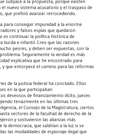
que subyace a la propuesta, porque existen
el nuevo sistema acusatorio y el traspaso de
, que prefirió avanzar retrocediendo.
ra para conseguir impunidad a la enorme
peradores y falsos espías que quedaron
o es continuar la política histórica de
 burda e infantil. Creo que las razones
 mucho peores, y deben ser expuestas, con la
l problema. Seguramente la verdad es más
cidad explicativa que he encontrado para
, y que entorpece el camino para las reformas
 de la justicia federal ha concluido. Ellos
ses en la que participaban
os deseosos de financiamiento ilícito, jueces
jiendo tenazmente en las últimas tres
teligencia, el Consejo de la Magistratura, ciertos
hasta sectores de la facultad de derecho de la
jieron y sostuvieron las alianzas más
e la democracia, que saldrían a la luz si se
das las modalidades de espionaje ilegal que