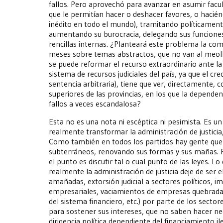
fallos. Pero aprovechó para avanzar en asumir facul
que le permitían hacer o deshacer favores, o hacién
inédito en todo el mundo), tramitando políticament
aumentando su burocracia, delegando sus funciones
rencillas internas. ¿Planteará este problema la co
meses sobre temas abstractos, que no van al meoll
se puede reformar el recurso extraordinario ante l
sistema de recursos judiciales del país, ya que el cre
sentencia arbitraria), tiene que ver, directamente, 
superiores de las provincias, en los que la dependenc
fallos a veces escandalosa?
Esta no es una nota ni escéptica ni pesimista. Es 
realmente transformar la administración de justicia
Como también en todos los partidos hay gente que q
subterráneos, renovando sus formas y sus mañas. Pe
el punto es discutir tal o cual punto de las leyes. L
realmente la administración de justicia deje de ser e
amañadas, extorsión judicial a sectores políticos, i
empresariales, vaciamientos de empresas quebradas
del sistema financiero, etc.) por parte de los sect
para sostener sus intereses, que no saben hacer ne
dirigencia política dependiente del financiamiento i