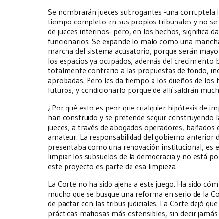
Se nombrarán jueces subrogantes -una corruptela i
tiempo completo en sus propios tribunales y no se
de jueces interinos- pero, en los hechos, significa 
funcionarios. Se expande lo malo como una mancha 
marcha del sistema acusatorio, porque serán mayor
los espacios ya ocupados, además del crecimiento 
totalmente contrario a las propuestas de fondo, in
aprobadas. Pero les da tiempo a los dueños de los 
futuros, y condicionarlo porque de allí saldrán muc
¿Por qué esto es peor que cualquier hipótesis de i
han construido y se pretende seguir construyendo la
jueces, a través de abogados operadores, bañados e
amateur. La responsabilidad del gobierno anterior 
presentaba como una renovación institucional, es 
limpiar los subsuelos de la democracia y no está po
este proyecto es parte de esa limpieza.
La Corte no ha sido ajena a este juego. Ha sido cóm
mucho que se busque una reforma en serio de la Cor
de pactar con las tribus judiciales. La Corte dejó que
prácticas mafiosas más ostensibles, sin decir jamás 