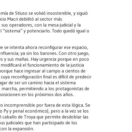
ía de Stiuso se volvió insostenible, y siguió
io Macri debilitó al sector más
 sus operadores, con la mesa judicial y la
al “sistema” y potenciarlo. Todo quedó igual o
ue se intenta ahora reconfigurar ese espacio,
fluencia; ya sin los barones. Con otro juego,
ales y sus mañas. Hay urgencia porque en poco
odificará el funcionamiento de la justicia
porque hace ingresar al campo a cientos de
uya reconfiguración final es difícil de predecir
lugar de ser un camino hacia el sistema
n marcha, permitiendo a los protagonistas de
eposicionen en los próximos dos años.
o incomprensible por fuera de esta lógica. Se
 Py y penal económico), pero a la vez se los
l caballo de Troya que permite desdoblar las
s judiciales que han participado de los
con la expansión.