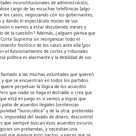
tades inconstitucionales de administración,
dose cargo de las escuchas telefónicas (algo
e los casos, negociando con los gobernantes,
 y dando el espectáculo nocivo de sus
misión o vamos a estar discutiendo meses y
o de la cuestión? Además, ¿alguien piensa que
a Corte Suprema sin reorganizar todo el
cimiento histórico de los casos ante ella (por
con el funcionamiento de cortes y tribunales
ia política es alarmante y la debilidad de sus
un llamado a las muchas voluntades que quieren
, y que se encuentran en todos los partidos.
uiere perpetuar la lógica de los acuerdos
ro que nadie se haga el distraído o crea que
o que está en juego es si vamos a lograr que
l patio de acuerdos ilegales (sentencias
mpunidad “burocrática” y de la otra, prebendas
, impunidad del lavado de dinero, descontrol
ores que siempre buscan esos acuerdos oscuros
gocios sin prebendas, y necesitan una
legal que asegure esos pactos, y jueces que se