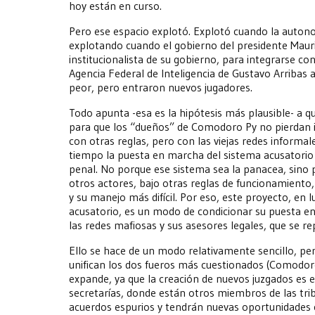
hoy están en curso.
Pero ese espacio explotó. Explotó cuando la autonom
explotando cuando el gobierno del presidente Mauric
institucionalista de su gobierno, para integrarse con
Agencia Federal de Inteligencia de Gustavo Arribas 
peor, pero entraron nuevos jugadores.
Todo apunta -esa es la hipótesis más plausible- a q
para que los “dueños” de Comodoro Py no pierdan in
con otras reglas, pero con las viejas redes inform
tiempo la puesta en marcha del sistema acusatorio m
penal. No porque ese sistema sea la panacea, sino 
otros actores, bajo otras reglas de funcionamiento, c
y su manejo más difícil. Por eso, este proyecto, en 
acusatorio, es un modo de condicionar su puesta e
las redes mafiosas y sus asesores legales, que se r
Ello se hace de un modo relativamente sencillo, per
unifican los dos fueros más cuestionados (Comodoro
expande, ya que la creación de nuevos juzgados es e
secretarías, donde están otros miembros de las tribu
acuerdos espurios y tendrán nuevas oportunidades 