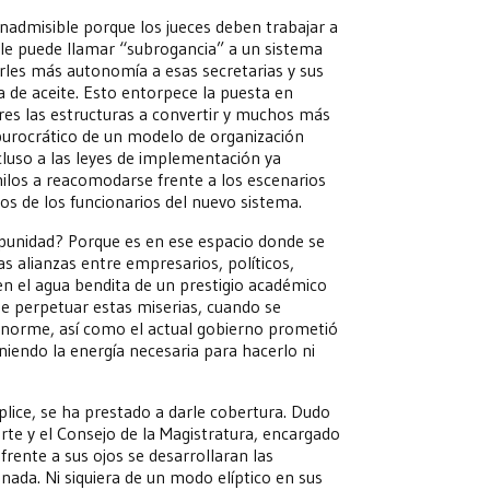
nadmisible porque los jueces deben trabajar a
 le puede llamar “subrogancia” a un sistema
darles más autonomía a esas secretarias y sus
de aceite. Esto entorpece la puesta en
es las estructuras a convertir y muchos más
burocrático de un modelo de organización
cluso a las leyes de implementación ya
hilos a reacomodarse frente a los escenarios
hos de los funcionarios del nuevo sistema.
mpunidad? Porque es en ese espacio donde se
s alianzas entre empresarios, políticos,
n el agua bendita de un prestigio académico
de perpetuar estas miserias, cuando se
enorme, así como el actual gobierno prometió
niendo la energía necesaria para hacerlo ni
plice, se ha prestado a darle cobertura. Dudo
te y el Consejo de la Magistratura, encargado
 frente a sus ojos se desarrollaran las
nada. Ni siquiera de un modo elíptico en sus