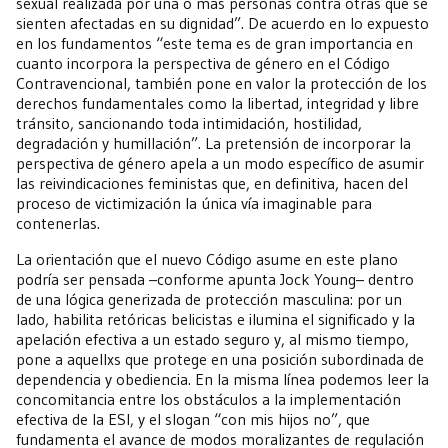
sexual realizada por una o más personas contra otras que se
sienten afectadas en su dignidad”. De acuerdo en lo expuesto
en los fundamentos “este tema es de gran importancia en
cuanto incorpora la perspectiva de género en el Código
Contravencional, también pone en valor la protección de los
derechos fundamentales como la libertad, integridad y libre
tránsito, sancionando toda intimidación, hostilidad,
degradación y humillación”. La pretensión de incorporar la
perspectiva de género apela a un modo específico de asumir
las reivindicaciones feministas que, en definitiva, hacen del
proceso de victimización la única vía imaginable para
contenerlas.
La orientación que el nuevo Código asume en este plano
podría ser pensada –conforme apunta Jock Young– dentro
de una lógica generizada de protección masculina: por un
lado, habilita retóricas belicistas e ilumina el significado y la
apelación efectiva a un estado seguro y, al mismo tiempo,
pone a aquellxs que protege en una posición subordinada de
dependencia y obediencia. En la misma línea podemos leer la
concomitancia entre los obstáculos a la implementación
efectiva de la ESI, y el slogan “con mis hijos no”, que
fundamenta el avance de modos moralizantes de regulación