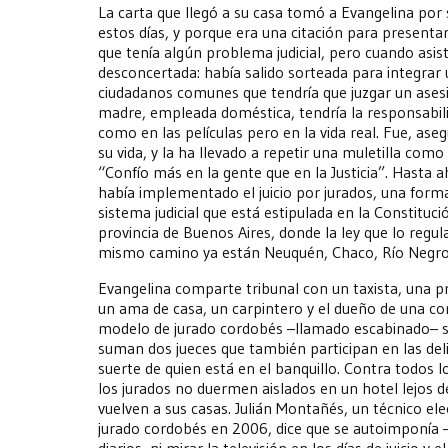
La carta que llegó a su casa tomó a Evangelina por 
estos días, y porque era una citación para presenta
que tenía algún problema judicial, pero cuando asisti
desconcertada: había salido sorteada para integrar 
ciudadanos comunes que tendría que juzgar un asesi
madre, empleada doméstica, tendría la responsabili
como en las películas pero en la vida real. Fue, ase
su vida, y la ha llevado a repetir una muletilla com
“Confío más en la gente que en la Justicia”. Hasta a
había implementado el juicio por jurados, una forma
sistema judicial que está estipulada en la Constituci
provincia de Buenos Aires, donde la ley que lo regul
mismo camino ya están Neuquén, Chaco, Río Negro
Evangelina comparte tribunal con un taxista, una 
un ama de casa, un carpintero y el dueño de una con
modelo de jurado cordobés –llamado escabinado– so
suman dos jueces que también participan en las deli
suerte de quien está en el banquillo. Contra todos 
los jurados no duermen aislados en un hotel lejos de 
vuelven a sus casas. Julián Montañés, un técnico e
jurado cordobés en 2006, dice que se autoimponía –
diarios, ni mirar la televisión en los días de juicio y