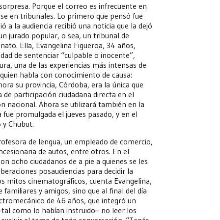
sorpresa. Porque el correo es infrecuente en
rse en tribunales. Lo primero que pensó fue
ó a la audiencia recibió una noticia que la dejó
un jurado popular, o sea, un tribunal de
nato. Ella, Evangelina Figueroa, 34 años,
dad de sentenciar “culpable o inocente”,
gura, una de las experiencias más intensas de
o quien habla con conocimiento de causa:
hora su provincia, Córdoba, era la única que
 de participación ciudadana directa en el
ón nacional. Ahora se utilizará también en la
a fue promulgada el jueves pasado, y en el
 y Chubut.
profesora de lengua, un empleado de comercio,
cesionaria de autos, entre otros. En el
n ocho ciudadanos de a pie a quienes se les
beraciones posaudiencias para decidir la
los mitos cinematográficos, cuenta Evangelina,
familiares y amigos, sino que al final del día
lectromecánico de 46 años, que integró un
tal como lo habían instruido– no leer los
 el excluir el tema de toda conversación. “Tenés