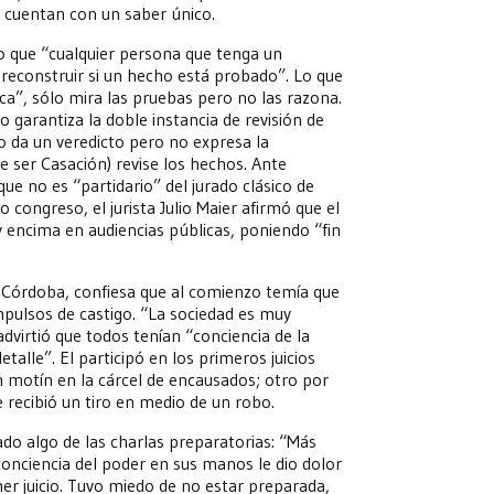
s cuentan con un saber único.
so que “cualquier persona que tenga un
econstruir si un hecho está probado”. Lo que
dica”, sólo mira las pruebas pero no las razona.
no garantiza la doble instancia de revisión de
o da un veredicto pero no expresa la
e ser Casación) revise los hechos. Ante
que no es “partidario” del jurado clásico de
o congreso, el jurista Julio Maier afirmó que el
y encima en audiencias públicas, poniendo “fin
n Córdoba, confiesa que al comienzo temía que
mpulsos de castigo. “La sociedad es muy
dvirtió que todos tenían “conciencia de la
talle”. El participó en los primeros juicios
n motín en la cárcel de encausados; otro por
 recibió un tiro en medio de un robo.
ado algo de las charlas preparatorias: “Más
conciencia del poder en sus manos le dio dolor
mer juicio. Tuvo miedo de no estar preparada,