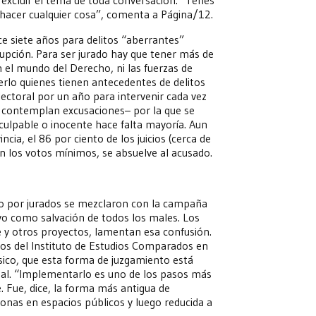
 hacer cualquier cosa”, comenta a Página/12.
ce siete años para delitos “aberrantes”
rrupción. Para ser jurado hay que tener más de
n el mundo del Derecho, ni las fuerzas de
rlo quienes tienen antecedentes de delitos
lectoral por un año para intervenir cada vez
e contemplan excusaciones– por la que se
 culpable o inocente hace falta mayoría. Aun
ncia, el 86 por ciento de los juicios (cerca de
 los votos mínimos, se absuelve al acusado.
cio por jurados se mezclaron con la campaña
tivo como salvación de todos los males. Los
e y otros proyectos, lamentan esa confusión.
ados del Instituto de Estudios Comparados en
sico, que esta forma de juzgamiento está
onal. “Implementarlo es uno de los pasos más
. Fue, dice, la forma más antigua de
sonas en espacios públicos y luego reducida a