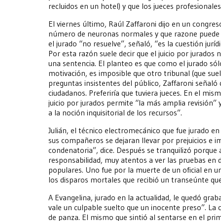
recluidos en un hotel) y que los jueces profesionale
El viernes último, Raúl Zaffaroni dijo en un congre
número de neuronas normales y que razone puede r
el jurado “no resuelve”, señaló, “es la cuestión jurí
Por esta razón suele decir que el juicio por jurados 
una sentencia. El planteo es que como el jurado sól
motivación, es imposible que otro tribunal (que suel
preguntas insistentes del público, Zaffaroni señaló 
ciudadanos. Preferiría que tuviera jueces. En el mism
juicio por jurados permite “la más amplia revisión” 
a la noción inquisitorial de los recursos”.
Julián, el técnico electromecánico que fue jurado e
sus compañeros se dejaran llevar por prejuicios e i
condenatoria”, dice. Después se tranquilizó porque a
responsabilidad, muy atentos a ver las pruebas en de
populares. Uno fue por la muerte de un oficial en u
los disparos mortales que recibió un transeúnte que
A Evangelina, jurado en la actualidad, le quedó grab
vale un culpable suelto que un inocente preso”. La 
de panza. El mismo que sintió al sentarse en el pri