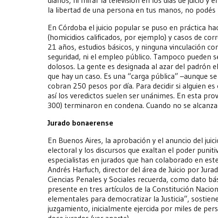
la libertad de una persona en tus manos, no podés
En Córdoba el juicio popular se puso en práctica ha
(homicidios calificados, por ejemplo) y casos de co
21 años, estudios básicos, y ninguna vinculación co
seguridad, ni el empleo público. Tampoco pueden se
dolosos. La gente es designada al azar del padrón e
que hay un caso. Es una “carga pública” –aunque s
cobran 250 pesos por día. Para decidir si alguien es
así los veredictos suelen ser unánimes. En esta provi
300) terminaron en condena. Cuando no se alcanzan
Jurado bonaerense
En Buenos Aires, la aprobación y el anuncio del jui
electoral y los discursos que exaltan el poder puni
especialistas en jurados que han colaborado en est
Andrés Harfuch, director del área de Juicio por Jur
Ciencias Penales y Sociales recuerda, como dato bá
presente en tres artículos de la Constitución Naci
elementales para democratizar la Justicia”, sostiene
juzgamiento, inicialmente ejercida por miles de per
doce jurados (ver aparte).