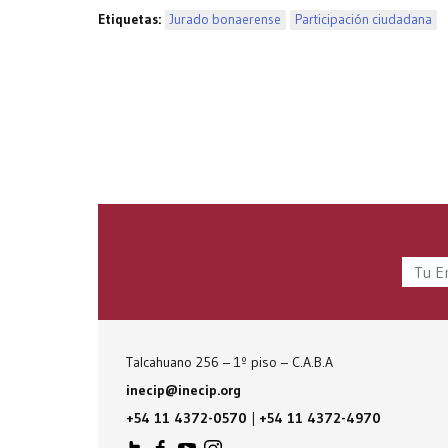
Etiquetas:
Jurado bonaerense
Participación ciudadana
Talcahuano 256 – 1º piso – C.A.B.A
inecip@inecip.org
+54 11 4372-0570
|
+54 11 4372-4970