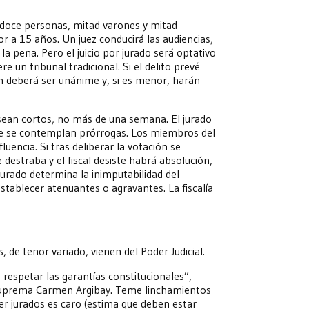
e doce personas, mitad varones y mitad
r a 15 años. Un juez conducirá las audiencias,
la pena. Pero el juicio por jurado será optativo
e un tribunal tradicional. Si el delito prevé
ón deberá ser unánime y, si es menor, harán
 sean cortos, no más de una semana. El jurado
nque se contemplan prórrogas. Los miembros del
uencia. Si tras deliberar la votación se
 destraba y el fiscal desiste habrá absolución,
l jurado determina la inimputabilidad del
establecer atenuantes o agravantes. La fiscalía
, de tenor variado, vienen del Poder Judicial.
respetar las garantías constitucionales”,
Suprema Carmen Argibay. Teme linchamientos
er jurados es caro (estima que deben estar