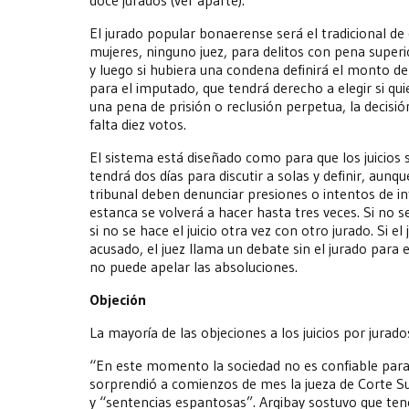
El jurado popular bonaerense será el tradicional d
mujeres, ninguno juez, para delitos con pena superio
y luego si hubiera una condena definirá el monto de 
para el imputado, que tendrá derecho a elegir si quier
una pena de prisión o reclusión perpetua, la decisi
falta diez votos.
El sistema está diseñado como para que los juicios
tendrá dos días para discutir a solas y definir, au
tribunal deben denunciar presiones o intentos de infl
estanca se volverá a hacer hasta tres veces. Si no se
si no se hace el juicio otra vez con otro jurado. Si e
acusado, el juez llama un debate sin el jurado para 
no puede apelar las absoluciones.
Objeción
La mayoría de las objeciones a los juicios por jurados
“En este momento la sociedad no es confiable para 
sorprendió a comienzos de mes la jueza de Corte 
y “sentencias espantosas”. Argibay sostuvo que ten