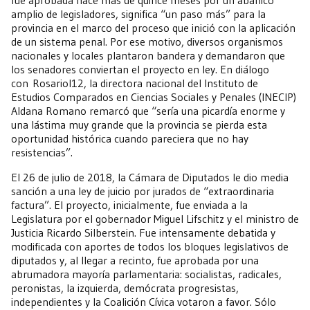
fue aprobada hace más de quince meses por un abanico
amplio de legisladores, significa “un paso más” para la
provincia en el marco del proceso que inició con la aplicación
de un sistema penal. Por ese motivo, diversos organismos
nacionales y locales plantaron bandera y demandaron que
los senadores conviertan el proyecto en ley. En diálogo
con Rosariol12, la directora nacional del Instituto de
Estudios Comparados en Ciencias Sociales y Penales (INECIP)
Aldana Romano remarcó que “sería una picardía enorme y
una lástima muy grande que la provincia se pierda esta
oportunidad histórica cuando pareciera que no hay
resistencias”.
El 26 de julio de 2018, la Cámara de Diputados le dio media
sanción a una ley de juicio por jurados de “extraordinaria
factura”. El proyecto, inicialmente, fue enviada a la
Legislatura por el gobernador Miguel Lifschitz y el ministro de
Justicia Ricardo Silberstein. Fue intensamente debatida y
modificada con aportes de todos los bloques legislativos de
diputados y, al llegar a recinto, fue aprobada por una
abrumadora mayoría parlamentaria: socialistas, radicales,
peronistas, la izquierda, demócrata progresistas,
independientes y la Coalición Cívica votaron a favor. Sólo