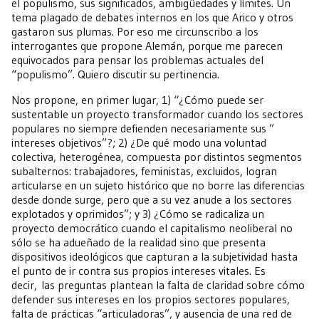
el populismo, sus significados, ambigüedades y límites. Un
tema plagado de debates internos en los que Arico y otros
gastaron sus plumas. Por eso me circunscribo a los
interrogantes que propone Alemán, porque me parecen
equivocados para pensar los problemas actuales del
“populismo”. Quiero discutir su pertinencia.
Nos propone, en primer lugar, 1) “¿Cómo puede ser
sustentable un proyecto transformador cuando los sectores
populares no siempre defienden necesariamente sus ”
intereses objetivos”?; 2) ¿De qué modo una voluntad
colectiva, heterogénea, compuesta por distintos segmentos
subalternos: trabajadores, feministas, excluidos, logran
articularse en un sujeto histórico que no borre las diferencias
desde donde surge, pero que a su vez anude a los sectores
explotados y oprimidos”; y 3) ¿Cómo se radicaliza un
proyecto democrático cuando el capitalismo neoliberal no
sólo se ha adueñado de la realidad sino que presenta
dispositivos ideológicos que capturan a la subjetividad hasta
el punto de ir contra sus propios intereses vitales. Es
decir, las preguntas plantean la falta de claridad sobre cómo
defender sus intereses en los propios sectores populares,
falta de prácticas “articuladoras”, y ausencia de una red de